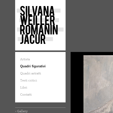
Artista
Quadri figurativi
Quadri astratti
Testi critici
Libri
Contatti
< Gallery