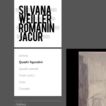
Artista
Quadri figurativi
Quadri astratti
Testi critici
Libri
Contatti
< Gallery