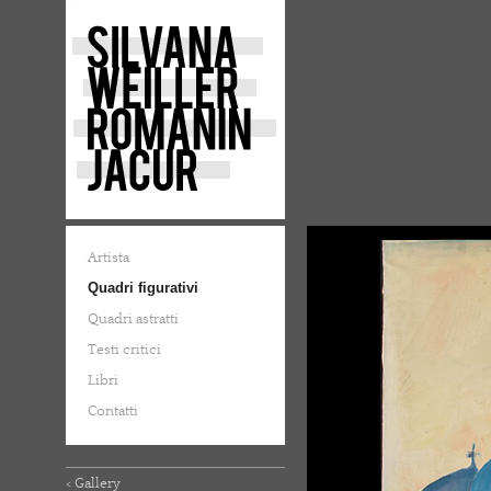
Artista
Quadri figurativi
Quadri astratti
Testi critici
Libri
Contatti
< Gallery