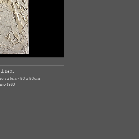
d. II401
io su tela - 80 x 80cm
no 1983