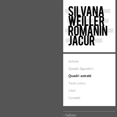
Artista
Quadri figurativi
Quadri astratti
Testi critici
Libri
Contatti
< Gallery