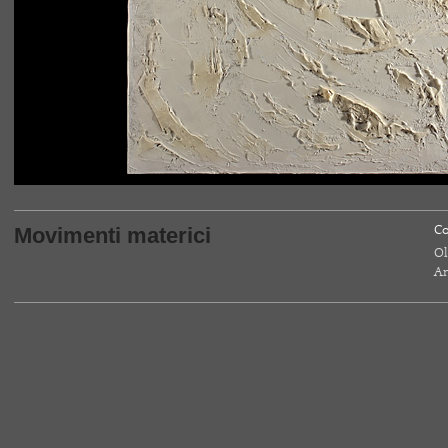
Movimenti materici
Co
Ol
An