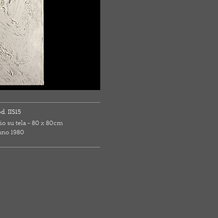
d. IIS15
io su tela - 80 x 80cm
nno 1980