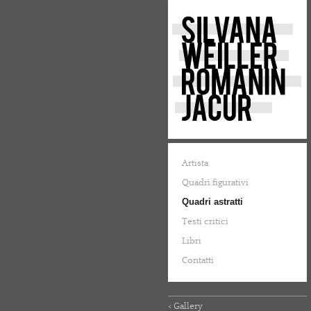
Artista
Quadri figurativi
Quadri astratti
Testi critici
Libri
Contatti
< Gallery