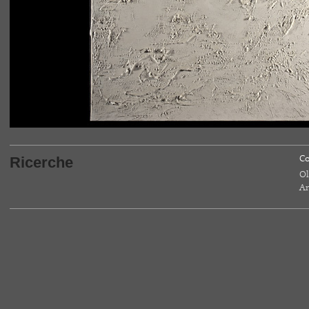
Ricerche
Co
Ol
A