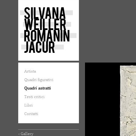
Artista
Quadri figurativi
Quadri astratti
Testi critici
Libri
Contatti
< Gallery